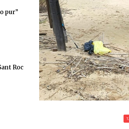
ro pur”
 Sant Roc
T