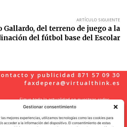
ARTÍCULO SIGUIENTE
 Gallardo, del terreno de juego a la
inación del fútbol base del Escolar
ontacto y publicidad 871 57 09 30
faxdepera@virtualthink.es
Sigue toda la actualidad en nuestras redes
Gestionar consentimiento
sociales.
 las mejores experiencias, utilizamos tecnologías como las cookies para
o acceder a la información del dispositivo. El consentimiento de estas