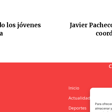
do los jóvenes
Javier Pacheco
a
coord
C
Inicio
Actualidad
Para ofrecer
Deportes
almacenar y/