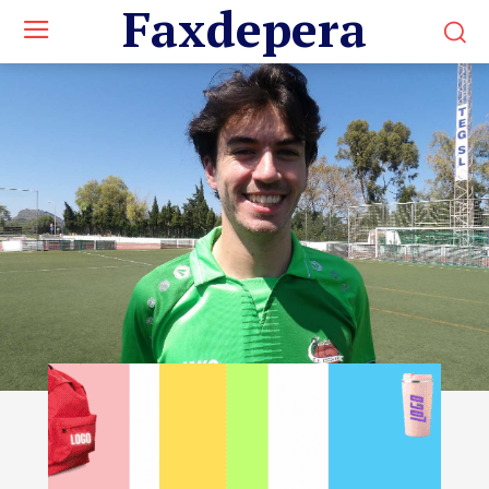
Faxdepera