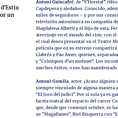
Antoni Guiscafré
, de “S’Heretat”, tik
 d’Estiu
Capdepera y aledaños. Conocido, ademá
por un
miles de seguidores – y por sus const
televisión autonómica en compañía de s
Magdalena Albertí y el hijo de esta, Fe
aterrizaje en el mundo del cine, con el
el cual desea presentar en el Teatre M
película que en su estreno compartirá
Llabrés y Pau Amer, quienes, separada
y “Cròniques d’un molinet”. Los incon
muchos éxitos, o eso han manifestado a
Antoni Gomila
, actor. ¿Acaso alguien
siempre vinculado de alguna manera a C
“El Jorn del judici”. Por sí sola ya es
faceta teatral del espacio del carrer C
que, desde que comenzó octubre, se ha
su “Magallanes”, Biel Bisquerra con “El