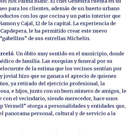
otel HM Palma Blanc. El chef Genestra cuenta en su
eo para los clientes, además de un huerto urbano
roductos con los que cocina y un patio interior que
Ramon y Cajal, 12 de la capital. La experiencia de
 Capdepera, le ha permitido crear este nuevo
“gabellins” de sus estrellas Michelin.
arceló
. Un óbito muy sentido en el municipio, donde
dico de familia. Las exequias y funeral por su
locuente de la estima que los vecinos sentían por
 y jovial hizo que se ganara el aprecio de quienes
os, ya retirado del ejercicio profesional, la
osa, e hijos, junto con un buen número de amigos, le
 con el vecindario, siendo merecedor, hace unos
ap Vermell” otorga a personalidades y entidades que,
el panorama personal, cultural y de servicio a la