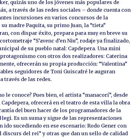
toker, quizás uno de los jóvenes más populares de
s, a través de las redes sociales – donde cuenta con
antes incursiones en varios concursos de la
u madre Paquita, su primo Juan, la “tieta”
rran, con dispar éxito, prepara para muy en breve su
 cortometraje “S’avenc d’en Niu”, rodaje ya finalizado,
unicipal de su pueblo natal: Capdepera. Una mini
 protagonismo con otros dos realizadores: Caterina
mente, ofrecerán su propia producción: “Valentina”
tables seguidores de Toni Guiscafré le auguran
 través de las redes.
 no le conoce? Pues bien, el artista “manacorí”, desde
apdepera, ofrecerá en el teatro de esta villa la obra
 garantía del buen hacer de los programadores de la
ol·legi. Es un suma y sigue de las representaciones
n ido sucediendo en ese escenario: Rodo Gener con
 discurs del rei” y otras que dan un sello de calidad