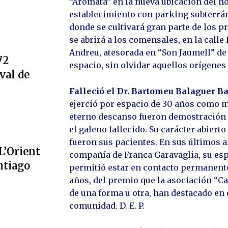
“Aromata” en la nueva ubicación del h
establecimiento con parking subterrán
donde se cultivará gran parte de los p
se abrirá a los comensales, en la calle 
Andreu, atesorada en “Son Jaumell” de
72
espacio, sin olvidar aquellos orígenes 
val de
Falleció el Dr. Bartomeu Balaguer B
ejerció por espacio de 30 años como mé
eterno descanso fueron demostración e
el galeno fallecido. Su carácter abierto
fueron sus pacientes. En sus últimos añ
L’Orient
compañía de Franca Garavaglia, su esp
ntiago
permitió estar en contacto permanente
años, del premio que la asociación “C
de una forma u otra, han destacado en 
comunidad. D. E. P.