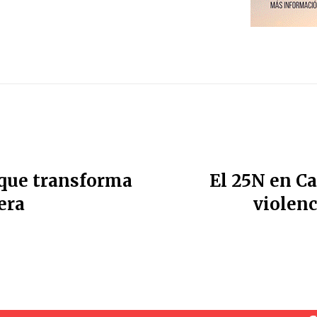
 que transforma
El 25N en C
era
violenc