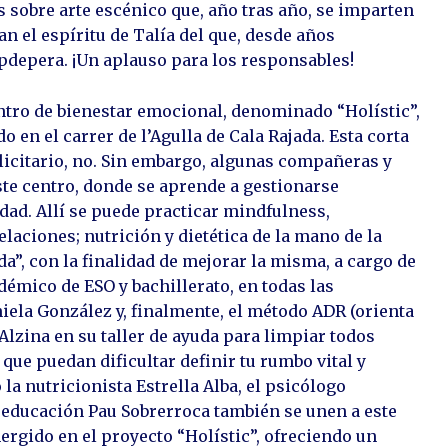
s sobre arte escénico que, año tras año, se imparten
an el espíritu de Talía del que, desde años
depera. ¡Un aplauso para los responsables!
entro de bienestar emocional, denominado “Holístic”,
o en el carrer de l’Agulla de Cala Rajada. Esta corta
licitario, no. Sin embargo, algunas compañeras y
te centro, donde se aprende a gestionarse
ad. Allí se puede practicar mindfulness,
laciones; nutrición y dietética de la mano de la
a”, con la finalidad de mejorar la misma, a cargo de
émico de ESO y bachillerato, en todas las
iela González y, finalmente, el método ADR (orienta
 Alzina en su taller de ayuda para limpiar todos
que puedan dificultar definir tu rumbo vital y
a nutricionista Estrella Alba, el psicólogo
e educación Pau Sobrerroca también se unen a este
rgido en el proyecto “Holístic”, ofreciendo un