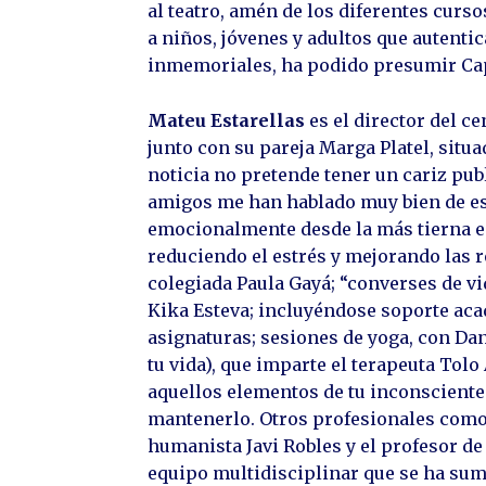
al teatro, amén de los diferentes curso
a niños, jóvenes y adultos que autentic
inmemoriales, ha podido presumir Cap
Mateu Estarellas
es el director del c
junto con su pareja Marga Platel, situad
noticia no pretende tener un cariz pub
amigos me han hablado muy bien de es
emocionalmente desde la más tierna ed
reduciendo el estrés y mejorando las re
colegiada Paula Gayá; “converses de vid
Kika Esteva; incluyéndose soporte acad
asignaturas; sesiones de yoga, con Dan
tu vida), que imparte el terapeuta Tolo
aquellos elementos de tu inconsciente 
mantenerlo. Otros profesionales como l
humanista Javi Robles y el profesor d
equipo multidisciplinar que se ha sume