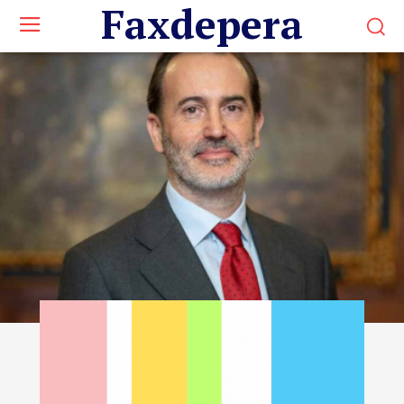
Faxdepera