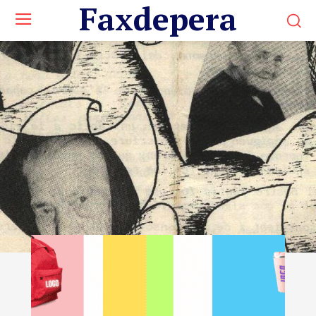
Faxdepera