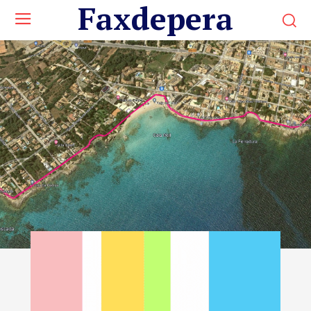
Faxdepera