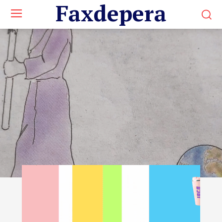
Faxdepera