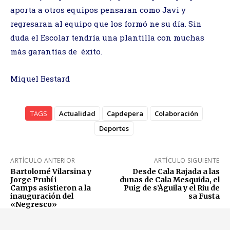
aporta a otros equipos pensaran como Javi y
regresaran al equipo que los formó ne su día. Sin
duda el Escolar tendría una plantilla con muchas
más garantías de éxito.
Miquel Bestard
TAGS
Actualidad
Capdepera
Colaboración
Deportes
ARTÍCULO ANTERIOR
ARTÍCULO SIGUIENTE
Bartolomé Vilarsina y
Desde Cala Rajada a las
Jorge Prubí i
dunas de Cala Mesquida, el
Camps asistieron a la
Puig de s’Àguila y el Riu de
inauguración del
sa Fusta
«Negresco»