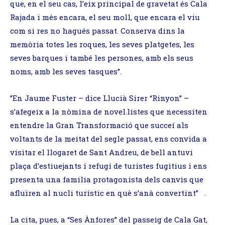
que, en el seu cas, l’eix principal de gravetat és Cala
Rajada i més encara, el seu moll, que encara el viu
com si res no hagués passat. Conserva dins la
memòria totes les roques, les seves platgetes, les
seves barques i també les persones, amb els seus
noms, amb les seves tasques”.
”En Jaume Fuster – dice Llucià Sirer “Rinyon” –
s’afegeix a la nòmina de novel.listes que necessiten
entendre la Gran Transformació que succeí als
voltants de la meitat del segle passat, ens convida a
visitar el llogaret de Sant Andreu, de bell antuvi
plaça d’estiuejants i refugi de turistes fugitius i ens
presenta una familia protagonista dels canvis que
afluïren al nucli turístic en què s’anà convertint” .
La cita, pues, a “Ses Ànfores” del passeig de Cala Gat,