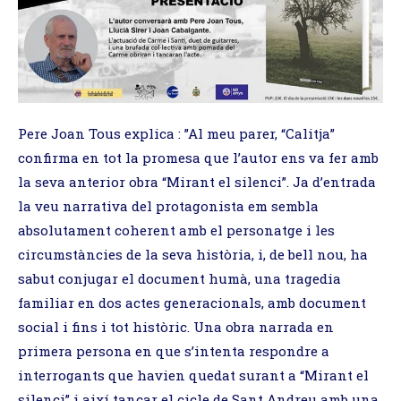
Pere Joan Tous explica : ”Al meu parer, “Calitja”
confirma en tot la promesa que l’autor ens va fer amb
la seva anterior obra “Mirant el silenci”. Ja d’entrada
la veu narrativa del protagonista em sembla
absolutament coherent amb el personatge i les
circumstàncies de la seva història, i, de bell nou, ha
sabut conjugar el document humà, una tragedia
familiar en dos actes generacionals, amb document
social i fins i tot històric. Una obra narrada en
primera persona en que s’intenta respondre a
interrogants que havien quedat surant a “Mirant el
silenci” i així tancar el cicle de Sant Andreu amb una