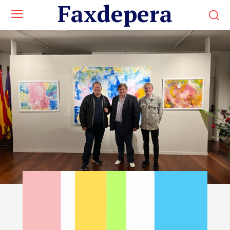
Faxdepera