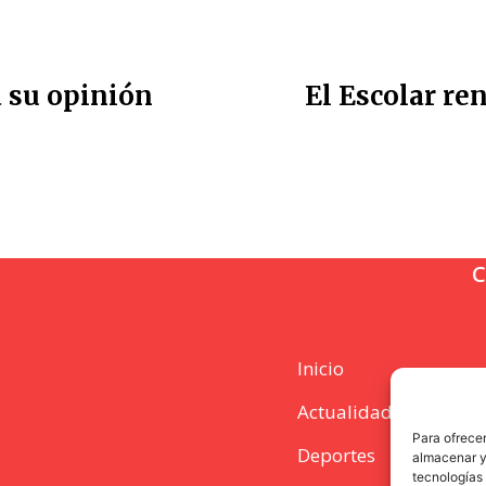
da su opinión
El Escolar re
C
Inicio
Actualidad
Para ofrecer
Deportes
almacenar y/
tecnologías