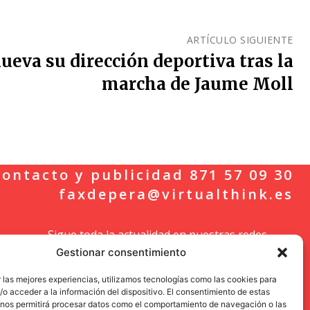
ARTÍCULO SIGUIENTE
nueva su dirección deportiva tras la
marcha de Jaume Moll
ontacto y publicidad 871 57 09 30
faxdepera@virtualthink.es
Sigue toda la actualidad en nuestras redes
Gestionar consentimiento
sociales.
 las mejores experiencias, utilizamos tecnologías como las cookies para
o acceder a la información del dispositivo. El consentimiento de estas
 nos permitirá procesar datos como el comportamiento de navegación o las