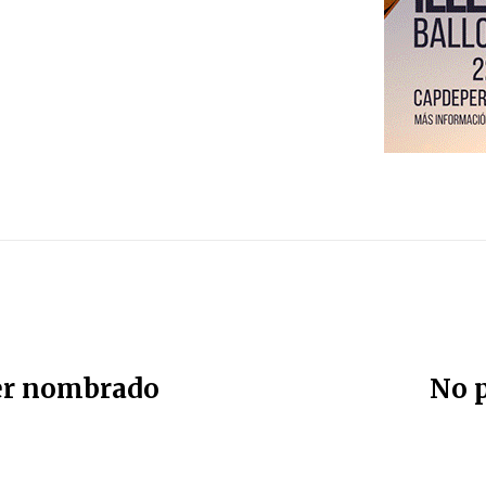
ser nombrado
No p