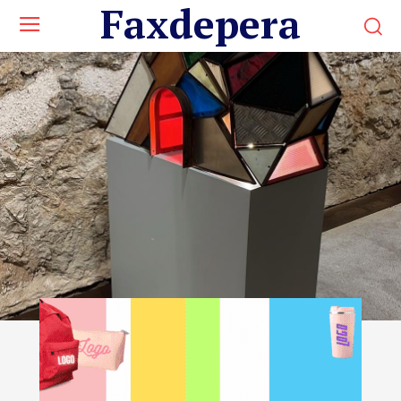
Faxdepera