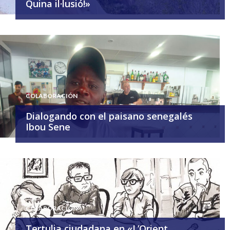
Quina il·lusió!»
COLABORACIÓN
Dialogando con el paisano senegalés
Ibou Sene
COLABORACIÓN
Tertulia ciudadana en «L’Orient