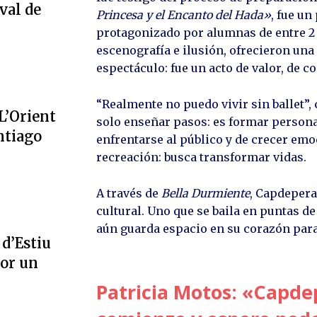
val de
Princesa y el Encanto del Hada»
, fue u
protagonizado por alumnas de entre 2 y
escenografía e ilusión, ofrecieron una
espectáculo: fue un acto de valor, de 
“Realmente no puedo vivir sin ballet”, 
L’Orient
solo enseñar pasos: es formar persona
ntiago
enfrentarse al público y de crecer emo
recreación: busca transformar vidas.
A través de
Bella Durmiente
, Capdepera
cultural. Uno que se baila en puntas de
aún guarda espacio en su corazón par
 d’Estiu
por un
Patricia Motos: «Capd