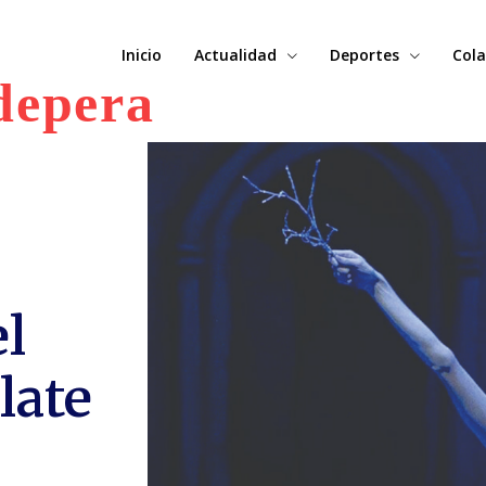
Inicio
Actualidad
Deportes
Cola
depera
el
late