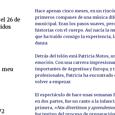
Hace apenas cinco meses, en un rincó
primeros compases de una música difer
el 26 de
municipal. Eran los pasos suaves, per
cidos
historias con el cuerpo. Así nacía la n
que ha traído consigo la experiencia, l
danza.
Detrás del telón está Patricia Motos, 
emoción. Con una carrera impresionant
l meu
importantes de Argentina y Europa, y t
profesionales, Patricia ha encontrado
volver a empezar.
El espectáculo de hace unas semanas f
en dos partes, fue un canto a la infancia
primera,
«Nos divertimos y aprendemo
72
fue testigo del proceso de preparación