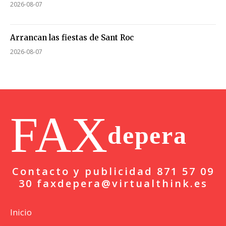
2026-08-07
Arrancan las fiestas de Sant Roc
2026-08-07
FAX
depera
Contacto y publicidad 871 57 09
30 faxdepera@virtualthink.es
Inicio