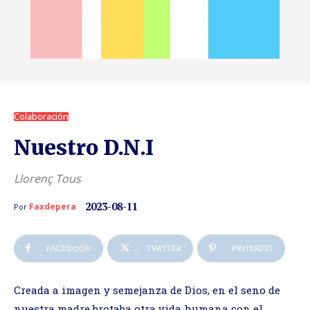
Colaboración
Nuestro D.N.I
Llorenç Tous
2023-08-11
Faxdepera
Por
FACEBOOK
TWITTER
PINTEREST
Creada a imagen y semejanza de Dios, en el seno de
nuestra madre brotaba otra vida humana con el