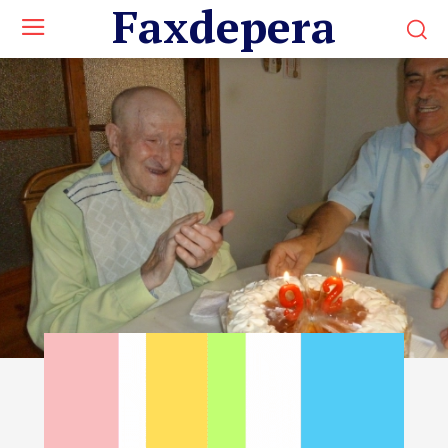
Faxdepera