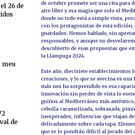
de octubre promete ser una cita para d
el 26 de
aire libre y esa magia que solo el Med
cidos
donde no todo está a simple vista, porq
con los protagonistas de esta edición, 
guardados. Hemos hablado, sin apretar
responsables, y aunque no desvelarem
descubierto de esas propuestas que emp
la Llampuga 2024.
l meu
Este año, diecisiete establecimientos l
creaciones, y lo que se avecina es una 
más nos ha sorprendido es esa capacid
innovación sin perder de vista lo esen
guiños al Mediterráneo más auténtico, 
cebolla caramelizada, sobrasada, pim
72
inesperados, influencias que viajan d
val de
delicadamente sobre cada tapa. Elemen
que se lo pondrán difícil al jurado del