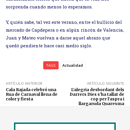
sorprenda cuando menos lo esperamos.
Y, quién sabe, tal vez este verano, entre el bullicio del
mercado de Capdepera o en algún rincón de Valencia,
Juan y Mateo vuelvan a darse aquel abrazo que
quedó pendiente hace casi medio siglo.
TAGS
Actualidad
ARTÍCULO ANTERIOR
ARTÍCULO SIGUIENTE
Cala Rajada celebró una
L’alegria desbordant dels
Rua de Carnaval llena de
Darrers Dies s’ha tallat de
color y fiesta
cop per l’aspra i
llargaruda Quaresma