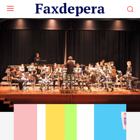
Faxdepera