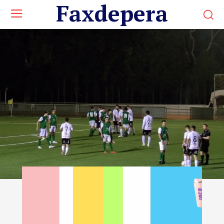
Faxdepera