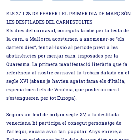
ELS 27 I 28 DE FEBRER I EL PRIMER DIA DE MARÇ SÓN
LES DESFILADES DEL CARNESTOLTES
Els dies del carnaval, coneguts també per la festa de
la carn, a Mallorca acostumen a anomenar-se “els
darrers dies”, fent al·lusió al període previ a les
abstinències per menjar carn, imposades per la
Quaresma. La primera manifestació literària que fa
referència al nostre carnaval la trobam datada en el
segle XVI (abans ja havien agafat fama els d’Itàlia,
especialment els de Venècia, que posteriorment
s’estengueren per tot Europa).
Segons un text de mitjan segle XV, a la desfilada
veneciana hi participa el conegut personatge de
l’arlequí, encara avui tan popular. Anys enrere, a
Palma se celebraven balls dels darrers dies que eren