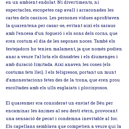
en un ambient endolat. Ni divertiments, ni
espectacles, escopetes cap avall i arraconades les
cartes dels casinos. Les persones vídues aprofitaven
la quarentena per casar-se, evitant així els saraus
amb l’encesa d’un fogueró i els sons dels corns, que
eren costum el dia de les segones noces. També els
festejadors ho tenien malament, ja que només podien
anar a veure l’al·lota els dissabtes i els diumenges i
amb duració limitada. Així anaven les coses (els
costums fets llei). I els feligresos, portant un munt
d’amonestacions fetes des de la trona, que eren prou
escoltades amb els ulls esglaiats i plorinyosos.
El quaresmer era considerat un enviat de Déu per
encaminar les ànimes al seu destí etern, provocant
una sensació de pecat i condemna inevitable al foc.
Els capellans semblava que competien a veure qui la