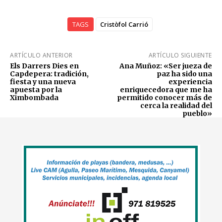
TAGS
Cristòfol Carrió
ARTÍCULO ANTERIOR
ARTÍCULO SIGUIENTE
Els Darrers Dies en
Ana Muñoz: «Ser jueza de
Capdepera: tradición,
paz ha sido una
fiesta y una nueva
experiencia
apuesta por la
enriquecedora que me ha
Ximbombada
permitido conocer más de
cerca la realidad del
pueblo»