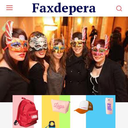
Faxdepera