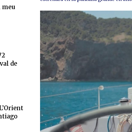
l meu
72
val de
L’Orient
ntiago