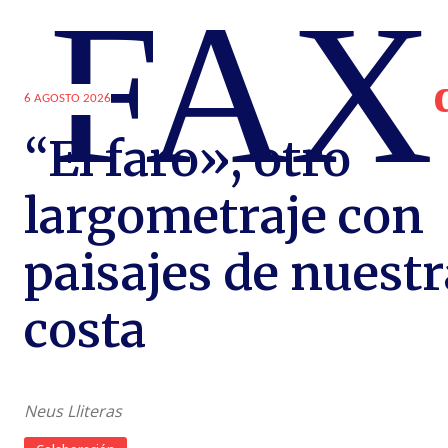
FAX
6 AGOSTO 2026
“El faro», otro
largometraje con
paisajes de nuestr
costa
Neus Lliteras