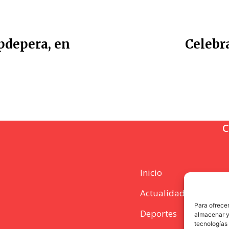
apdepera, en
Celebr
C
Inicio
Actualidad
Para ofrecer
Deportes
almacenar y/
tecnologías