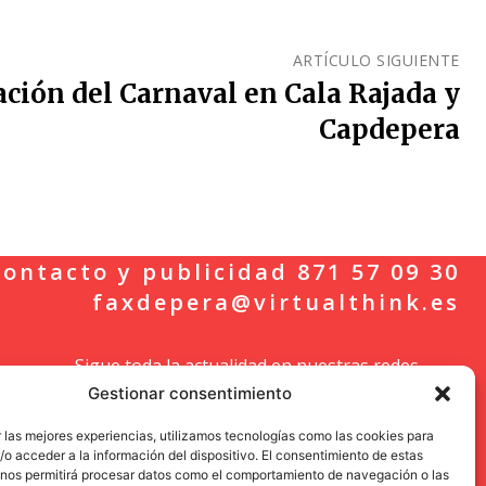
ARTÍCULO SIGUIENTE
ación del Carnaval en Cala Rajada y
Capdepera
ontacto y publicidad 871 57 09 30
faxdepera@virtualthink.es
Sigue toda la actualidad en nuestras redes
Gestionar consentimiento
sociales.
 las mejores experiencias, utilizamos tecnologías como las cookies para
o acceder a la información del dispositivo. El consentimiento de estas
 nos permitirá procesar datos como el comportamiento de navegación o las