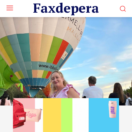
Faxdepera