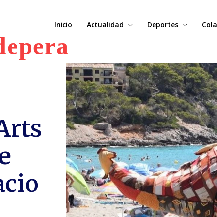
Inicio
Actualidad
Deportes
Cola
depera
Arts
ue
acio