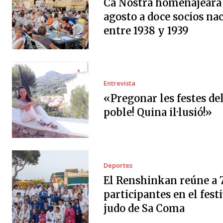
Ca Nostra homenajeará 
agosto a doce socios na
entre 1938 y 1939
Entrevista
«Pregonar les festes de
poble! Quina il·lusió!»
Deportes
El Renshinkan reúne a 
participantes en el festi
judo de Sa Coma