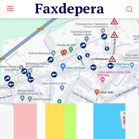
Faxdepera