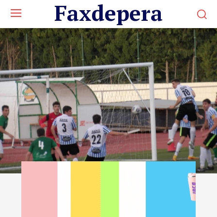
Faxdepera